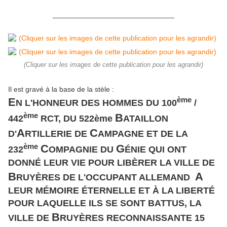
______________________________
(Cliquer sur les images de cette publication pour les agrandir)
Il est gravé à la base de la stèle :
ème
E
N L'HONNEUR DES HOMMES DU 100
/
ème
B
442
RCT, DU 522ème
ATAILLON
A
C
D'
RTILLERIE DE
AMPAGNE ET DE LA
ème
C
G
232
OMPAGNIE DU
ÉNIE QUI ONT
DONNÉ LEUR VIE POUR LIBÈRER LA VILLE DE
B
A
RUYÈRES DE L'OCCUPANT ALLEMAND
LEUR MÉMOIRE ÉTERNELLE ET À LA LIBERTÉ
POUR LAQUELLE ILS SE SONT BATTUS, LA
B
VILLE DE
RUYÈRES RECONNAISSANTE 15