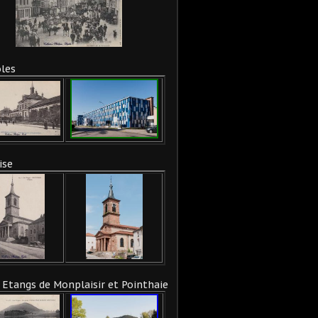
les
ise
 Etangs de Monplaisir et Pointhaie