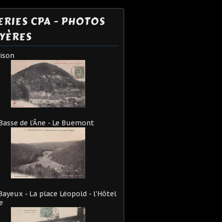
ERIES CPA - PHOTOS
YÈRES
vison
Basse de l'Âne - Le Buemont
Bayeux - La place Léopold - l'Hôtel
e