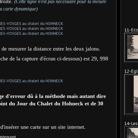
droite.
(Cette ligne n'est pas nécessaire pour la mesure
 la carte dynamique)
11-Eco
et de mesurer la distance entre les deux jalons.
uche de la capture d'écran ci-dessous) est 29, 998
12-Egl
ge d'erreur dû à la méthode mais a
ut
ant dire
point du Jour du Chalet du Hohneck et de 30
14-Les
insérer une carte sur un site internet.
ntenant.