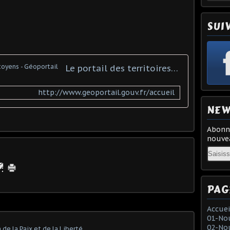
SUI
Le portail des territoires et des citoyens - Géoportail
http://www.geoportail.gouv.fr/accueil
NEW
Abonne
nouvea
Email
PAG
Accuei
01-Nou
02-Nou
de la Paix et de la Liberté