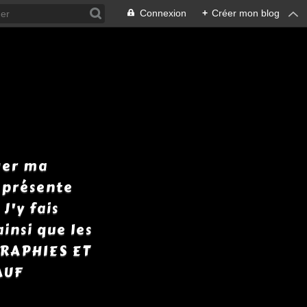
Connexion
+
Créer mon blog
ger ma
y présente
J'y fais
insi que les
GRAPHIES ET
AUF