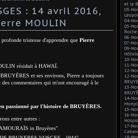
et le
ES : 14 avril 2016,
03-Nou
Léopol
erre MOULIN
04-No
05-Nou
Roche 
06-No
a profonde tristesse d'apprendre que
Pierre
07-No
09-No
Hôtel
10-Nou
11-No
OULIN résidait à HAWAÏ.
12-No
r BRUYÈRES et ses environs, Pierre a toujours
12-No
BRUY
t des commentaires qui m'ont encouragé à le
13-No
BRUY
14-No
Monpla
rien passionné par l'histoire de BRUYÈRES.
15-No
16-No
ons entre autres :
Hospi
17-No
SAMOURAÏS in Bruyères"
Cabane
18-Nou
 DE BRUYERES VOSGES - 1944"