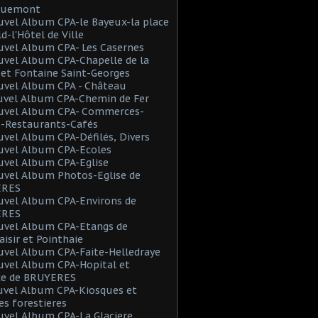
 Buemont
vel Album CPA-le Bayeux-la place
d-l'Hôtel de Ville
uvel Album CPA- Les Casernes
vel Album CPA-Chapelle de la
et Fontaine Saint-Georges
uvel Album CPA - Château
uvel Album CPA-Chemin de Fer
uvel Album CPA- Commerces-
s-Restaurants-Cafés
vel Album CPA-Défilés, Divers
uvel Album CPA-Ecoles
uvel Album CPA-Eglise
uvel Album Photos-Eglise de
ERES
uvel Album CPA-Environs de
ÈRES
uvel Album CPA-Etangs de
isir et Pointhaie
uvel Album CPA-Faite-Helledraye
uvel Album CPA-Hopital et
ce de BRUYERES
uvel Album CPA-Kiosques et
s forestieres
vel Album CPA-La Glaciere