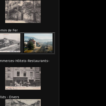
min de Fer
mmerces-Hôtels-Restaurants-
ilés - Divers