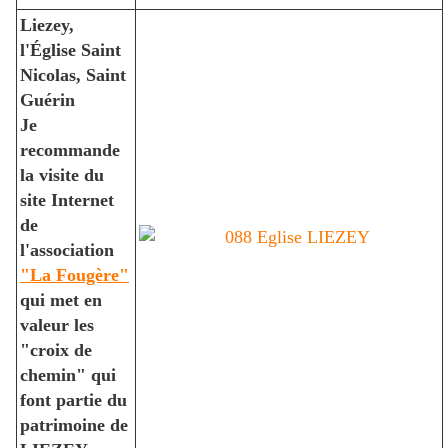
Liezey,
l'
É
glise Saint
Nicolas, Saint
Guérin
Je
recommande
la visite du
site Internet
de
l'association
"La Fougère"
qui met en
valeur les
"croix de
chemin" qui
font partie du
patrimoine de