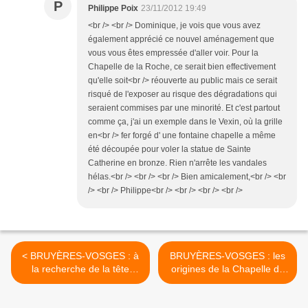
P
Philippe Poix
23/11/2012 19:49
<br /> <br /> Dominique, je vois que vous avez
également apprécié ce nouvel aménagement que
vous vous êtes empressée d'aller voir. Pour la
Chapelle de la Roche, ce serait bien effectivement
qu'elle soit<br /> réouverte au public mais ce serait
risqué de l'exposer au risque des dégradations qui
seraient commises par une minorité. Et c'est partout
comme ça, j'ai un exemple dans le Vexin, où la grille
en<br /> fer forgé d' une fontaine chapelle a même
été découpée pour voler la statue de Sainte
Catherine en bronze. Rien n'arrête les vandales
hélas.<br /> <br /> <br /> Bien amicalement,<br /> <br
/> <br /> Philippe<br /> <br /> <br /> <br />
< BRUYÈRES-VOSGES : à
BRUYÈRES-VOSGES : les
la recherche de la tête
origines de la Chapelle de
sculptée de l'Avison
la Roche >