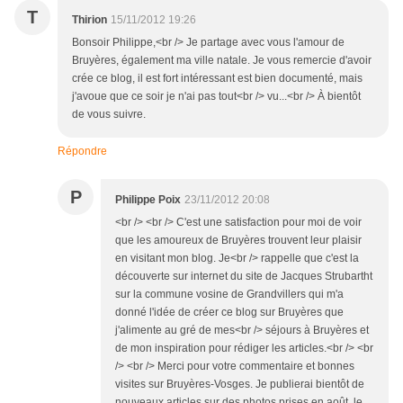
T
Thirion
15/11/2012 19:26
Bonsoir Philippe,<br /> Je partage avec vous l'amour de
Bruyères, également ma ville natale. Je vous remercie d'avoir
crée ce blog, il est fort intéressant est bien documenté, mais
j'avoue que ce soir je n'ai pas tout<br /> vu...<br /> À bientôt
de vous suivre.
Répondre
P
Philippe Poix
23/11/2012 20:08
<br /> <br /> C'est une satisfaction pour moi de voir
que les amoureux de Bruyères trouvent leur plaisir
en visitant mon blog. Je<br /> rappelle que c'est la
découverte sur internet du site de Jacques Strubartht
sur la commune vosine de Grandvillers qui m'a
donné l'idée de créer ce blog sur Bruyères que
j'alimente au gré de mes<br /> séjours à Bruyères et
de mon inspiration pour rédiger les articles.<br /> <br
/> <br /> Merci pour votre commentaire et bonnes
visites sur Bruyères-Vosges. Je publierai bientôt de
nouveaux articles sur des photos prises en août, le