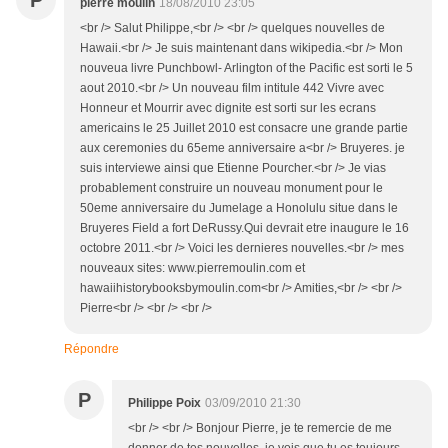
P
pierre moulin
18/08/2010 23:05
<br /> Salut Philippe,<br /> <br /> quelques nouvelles de
Hawaii.<br /> Je suis maintenant dans wikipedia.<br /> Mon
nouveua livre Punchbowl- Arlington of the Pacific est sorti le 5
aout 2010.<br /> Un nouveau film intitule 442 Vivre avec
Honneur et Mourrir avec dignite est sorti sur les ecrans
americains le 25 Juillet 2010 est consacre une grande partie
aux ceremonies du 65eme anniversaire a<br /> Bruyeres. je
suis interviewe ainsi que Etienne Pourcher.<br /> Je vias
probablement construire un nouveau monument pour le
50eme anniversaire du Jumelage a Honolulu situe dans le
Bruyeres Field a fort DeRussy.Qui devrait etre inaugure le 16
octobre 2011.<br /> Voici les dernieres nouvelles.<br /> mes
nouveaux sites: www.pierremoulin.com et
hawaiihistorybooksbymoulin.com<br /> Amities,<br /> <br />
Pierre<br /> <br /> <br />
Répondre
P
Philippe Poix
03/09/2010 21:30
<br /> <br /> Bonjour Pierre, je te remercie de me