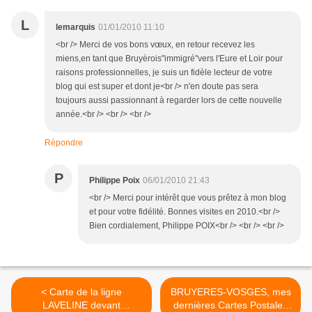
L
lemarquis
01/01/2010 11:10
<br /> Merci de vos bons vœux, en retour recevez les
miens,en tant que Bruyèrois"immigré"vers l'Eure et Loir pour
raisons professionnelles, je suis un fidèle lecteur de votre
blog qui est super et dont je<br /> n'en doute pas sera
toujours aussi passionnant à regarder lors de cette nouvelle
année.<br /> <br /> <br />
Répondre
P
Philippe Poix
06/01/2010 21:43
<br /> Merci pour intérêt que vous prêtez à mon blog
et pour votre fidélité. Bonnes visites en 2010.<br />
Bien cordialement, Philippe POIX<br /> <br /> <br />
< Carte de la ligne
BRUYERES-VOSGES, mes
LAVELINE devant
dernières Cartes Postales