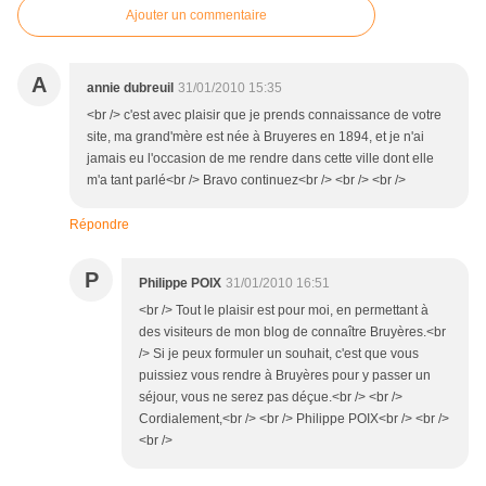
Ajouter un commentaire
A
annie dubreuil
31/01/2010 15:35
<br /> c'est avec plaisir que je prends connaissance de votre
site, ma grand'mère est née à Bruyeres en 1894, et je n'ai
jamais eu l'occasion de me rendre dans cette ville dont elle
m'a tant parlé<br /> Bravo continuez<br /> <br /> <br />
Répondre
P
Philippe POIX
31/01/2010 16:51
<br /> Tout le plaisir est pour moi, en permettant à
des visiteurs de mon blog de connaître Bruyères.<br
/> Si je peux formuler un souhait, c'est que vous
puissiez vous rendre à Bruyères pour y passer un
séjour, vous ne serez pas déçue.<br /> <br />
Cordialement,<br /> <br /> Philippe POIX<br /> <br />
<br />