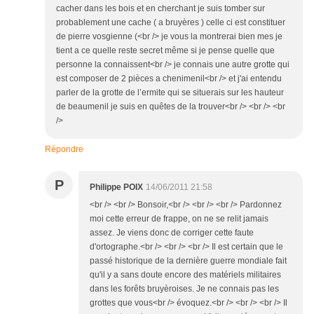
cacher dans les bois et en cherchant je suis tomber sur
probablement une cache ( a bruyères ) celle ci est constituer
de pierre vosgienne (<br /> je vous la montrerai bien mes je
tient a ce quelle reste secret même si je pense quelle que
personne la connaissent<br /> je connais une autre grotte qui
est composer de 2 pièces a chenimenil<br /> et j'ai entendu
parler de la grotte de l’ermite qui se situerais sur les hauteur
de beaumenil je suis en quêtes de la trouver<br /> <br /> <br
/>
Répondre
P
Philippe POIX
14/06/2011 21:58
<br /> <br /> Bonsoir,<br /> <br /> <br /> Pardonnez
moi cette erreur de frappe, on ne se relit jamais
assez. Je viens donc de corriger cette faute
d'ortographe.<br /> <br /> <br /> Il est certain que le
passé historique de la dernière guerre mondiale fait
qu'il y a sans doute encore des matériels militaires
dans les forêts bruyèroises. Je ne connais pas les
grottes que vous<br /> évoquez.<br /> <br /> <br /> Il