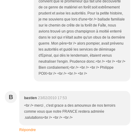
convient que le promeneur qui fait une découverte
de ce genre de matériel en forêt soit extrêmement
prudent et avise les autorités. Pour la petite histoire,
je me souviens que lors d'une<br /> ballade familiale
sur le chemin de crête de la forêt de Faîte, nous
avions trouvé un gros champignon à moitié enterré
dans le sol qui n'était autre qu'un obus de la dernière
guerre. Mon père<br /> alors pompier, avait prévenu
les autorités et guidé les services de déminage
d'Epinal, qui dès le lendemain, étaient venus
neutraliser l'engin. Prudence donc.<br /> <br /> <br />
Bien cordialement,<br /> <br /> <br /> Philippe
POIX<br /> <br /> <br /> <br />
B
bastien
23/02/2010 17:53
<br /> merci , c'est grace a des amoureux de nos terroirs
comme vous que notre FRANCE restera admirée
.salutations<br /> <br /> <br />
Répondre