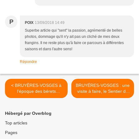
P
POIX
13/09/2018 14:49
Superbe article qui "sent" la passion, agrémenté de belles
photos, dommage qu'il n'y ait pas un cliché de mes deux
frangins. Il ne reste plus qu'à faire ce parcours à différentes
saisons et dans l'autre sens!
Répondre
< BRUYÈRES-VOSGES à
BRUYÉRES-VOSGES : une
l'époque des bérets
visite à faire, le Sentier de
basques
la Photo au Haut du Tôt >
Hébergé par Overblog
Top articles
Pages