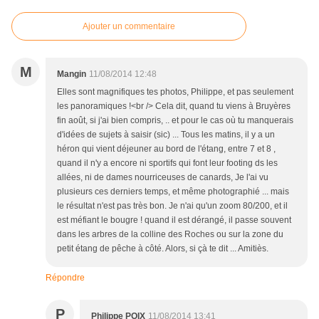
Ajouter un commentaire
M
Mangin
11/08/2014 12:48
Elles sont magnifiques tes photos, Philippe, et pas seulement
les panoramiques !<br /> Cela dit, quand tu viens à Bruyères
fin août, si j'ai bien compris, .. et pour le cas où tu manquerais
d'idées de sujets à saisir (sic) ... Tous les matins, il y a un
héron qui vient déjeuner au bord de l'étang, entre 7 et 8 ,
quand il n'y a encore ni sportifs qui font leur footing ds les
allées, ni de dames nourriceuses de canards, Je l'ai vu
plusieurs ces derniers temps, et même photographié ... mais
le résultat n'est pas très bon. Je n'ai qu'un zoom 80/200, et il
est méfiant le bougre ! quand il est dérangé, il passe souvent
dans les arbres de la colline des Roches ou sur la zone du
petit étang de pêche à côté. Alors, si çà te dit ... Amitiès.
Répondre
P
Philippe POIX
11/08/2014 13:41