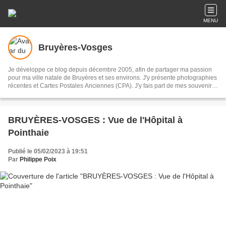
MENU
Bruyères-Vosges
Je développe ce blog depuis décembre 2005, afin de partager ma passion
pour ma ville natale de Bruyères et ses environs. J'y présente photographies
récentes et Cartes Postales Anciennes (CPA). J'y fais part de mes souvenirs
et je décris des itinéraires de balade ainsi que les multiples sites touristiques
à voir absolument. MES PHOTOGRAPHIES ET LES CPA DE MA
COLLECTION NE SONT PAS LIBRES DE DROIT SAUF AUTORISATION
QUE JE DONNERAIS SUR DEMANDE
BRUYÈRES-VOSGES : Vue de l'Hôpital à
Pointhaie
Publié le 05/02/2023 à 19:51
Par
Philippe Poix