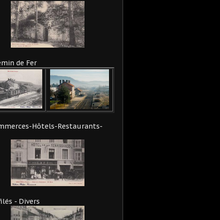
min de Fer
mmerces-Hôtels-Restaurants-
ilés - Divers