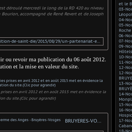
et le
'est déroulé mercredi le long de la RD 420 au niveau
03-Nou
n Bourion, accompagné de René Revert et de Joseph
Léopol
04-No
05-Nou
Roche 
06-No
07-No
http://www.vosgesmatin.fr/edition-de-saint-die/2015/08/29/un-partenariat-exemplaire-a-la-ferme-des-anges
09-No
Hôtel
10-Nou
ir ou revoir ma publication du 06 août 2012.
11-No
tion et la mise en valeur du site.
12-No
12-No
BRUY
13-No
BRUY
rises en avril 2012 et en août 2015 met en évidence la
14-No
on du site.(Clic pour agrandir)
Monpla
15-No
16-No
Hospi
BRUYERES-VOSGES : du côté de la Ferme des Anges - Bruyères-Vosges
17-No
Cabane
18-Nou