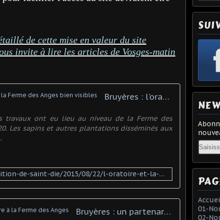
SUI
taillé de cette mise en valeur du site
ous invite à lire les articles de Vosges-matin
Bruyères : l'oratoire et la crypte de la Ferme des Anges bien visibles
NEW
ts travaux ont eu lieu au niveau de la Ferme des
Abonne
20. Les sapins et autres plantations disséminés aux
nouvea
.
Email
http://www.vosgesmatin.fr/edition-de-saint-die/2015/08/22/l-oratoire-et-la-crypte-bien-visibles
PAG
Accuei
01-Nou
Bruyères : un partenariat exemplaire à la Ferme des Anges
02-Nou