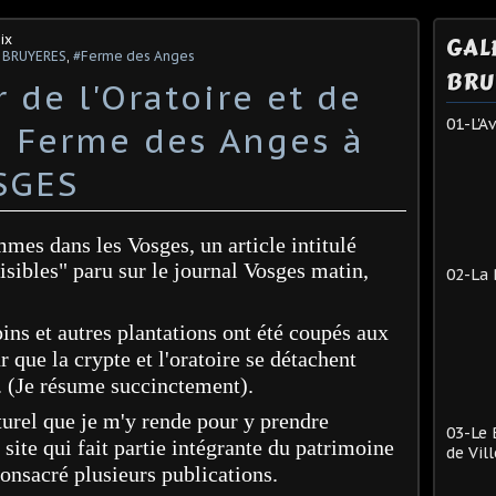
ix
GAL
 BRUYERES
,
#Ferme des Anges
BRU
 de l'Oratoire et de
01-L'A
la Ferme des Anges à
SGES
mes dans les Vosges, un article intitulé
visibles" paru sur le journal Vosges matin,
02-La 
pins et autres plantations ont été coupés aux
 que la crypte et l'oratoire se détachent
. (Je résume succinctement).
aturel que je m'y rende pour y prendre
03-Le 
site qui fait partie intégrante du patrimoine
de Vill
consacré plusieurs publications.