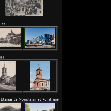
les
ise
 Etangs de Monplaisir et Pointhaie