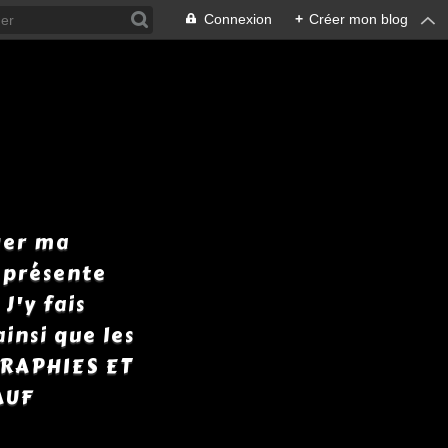
Connexion
+
Créer mon blog
ger ma
y présente
J'y fais
insi que les
GRAPHIES ET
AUF