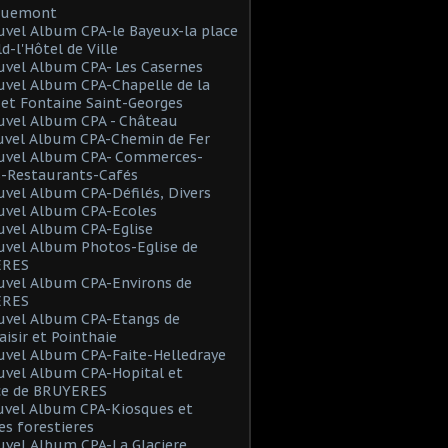
 Buemont
vel Album CPA-le Bayeux-la place
d-l'Hôtel de Ville
uvel Album CPA- Les Casernes
vel Album CPA-Chapelle de la
et Fontaine Saint-Georges
uvel Album CPA - Château
uvel Album CPA-Chemin de Fer
uvel Album CPA- Commerces-
s-Restaurants-Cafés
vel Album CPA-Défilés, Divers
uvel Album CPA-Ecoles
uvel Album CPA-Eglise
uvel Album Photos-Eglise de
ERES
uvel Album CPA-Environs de
ÈRES
uvel Album CPA-Etangs de
isir et Pointhaie
uvel Album CPA-Faite-Helledraye
uvel Album CPA-Hopital et
ce de BRUYERES
uvel Album CPA-Kiosques et
s forestieres
vel Album CPA-La Glaciere