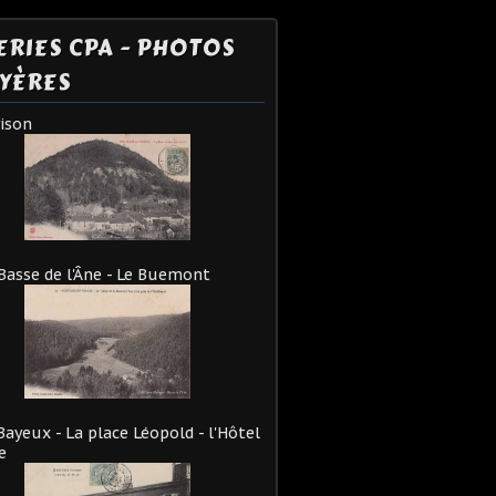
ERIES CPA - PHOTOS
YÈRES
vison
Basse de l'Âne - Le Buemont
Bayeux - La place Léopold - l'Hôtel
e